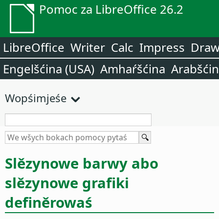
Pomoc za LibreOffice 26.2
LibreOffice
Writer
Calc
Impress
Dra
Engelšćina (USA)
Amhaŕšćina
Arabšći
Wopśimjeśe
Slězynowe barwy abo
slězynowe grafiki
definěrowaś