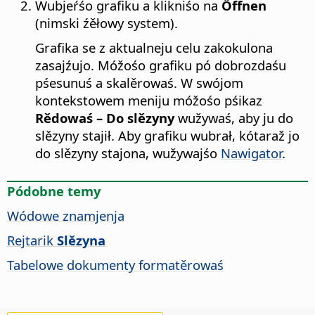
Wubjeŕśo grafiku a klikniśo na
Öffnen
(nimski źěłowy system).
Grafika se z aktualneju celu zakokulona
zasajźujo. Móžośo grafiku pó dobrozdaśu
pśesunuś a skalěrowaś. W swójom
kontekstowem meniju móžośo pśikaz
Rědowaś – Do slězyny
wužywaś, aby ju do
slězyny stajił. Aby grafiku wubrał, kótaraž jo
do slězyny stajona, wužywajśo
Nawigator
.
Pódobne temy
Wódowe znamjenja
Rejtarik
Slězyna
Tabelowe dokumenty formatěrowaś