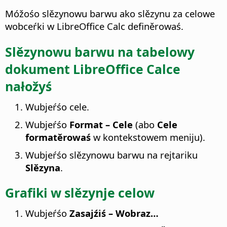
Móžośo slězynowu barwu ako slězynu za celowe
wobceŕki w LibreOffice Calc definěrowaś.
Slězynowu barwu na tabelowy
dokument LibreOffice Calce
nałožyś
Wubjeŕśo cele.
Wubjeŕśo
Format – Cele
(abo
Cele
formatěrowaś
w kontekstowem meniju).
Wubjeŕśo slězynowu barwu na rejtariku
Slězyna
.
Grafiki w slězynje celow
Wubjeŕśo
Zasajźiś – Wobraz…