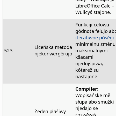
LibreOffice Calc –
Wulicyś stajone.
Funkciji celowa
gódnota felujo ab
iteratiwne póśěgi
minimalnu změnu
Liceńska metoda
523
maksimalnymi
njekonwergěrujo
kšacami
njedojśpiwa,
kótarež su
nastajone.
Compiler:
Wopisańske mě
słupa abo smužki
njedajo se
Žeden płaśiwy
rozwězaś.