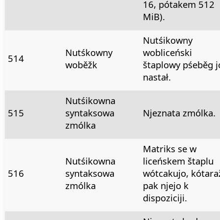
16, pótakem 512
MiB).
Nutśikowny
Nutśkowny
wobliceński
514
woběžk
štaplowy pśeběg j
nastał.
Nutśikowna
515
syntaksowa
Njeznata zmólka.
zmólka
Matriks se w
Nutśikowna
liceńskem štaplu
516
syntaksowa
wótcakujo, kótara
zmólka
pak njejo k
dispoziciji.