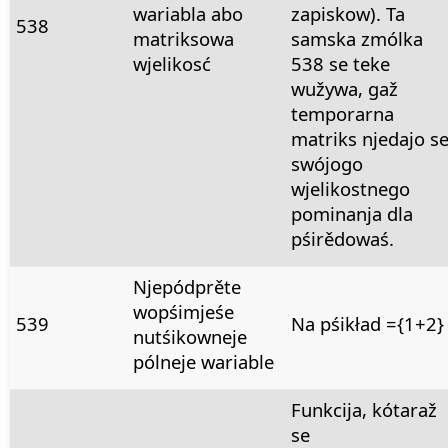
wariabla abo
zapiskow). Ta
538
matriksowa
samska zmólka
wjelikosć
538 se teke
wužywa, gaž
temporarna
matriks njedajo s
swójogo
wjelikostnego
pominanja dla
pśirědowaś.
Njepódprěte
wopśimjeśe
539
Na pśikład ={1+2}
nutśikowneje
pólneje wariable
Funkcija, kótaraž
se