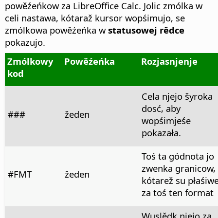
powěźeńkow za LibreOffice Calc. Jolic zmólka w
celi nastawa, kótaraž kursor wopśimujo, se
zmólkowa powěźeńka w
statusowej rědce
pokazujo.
Zmólkowy
Powěźeńka
Rozjasnjenje
kod
Cela njejo šyroka
dosć, aby
###
žeden
wopśimjeśe
pokazała.
Toś ta gódnota jo
zwenka granicow,
#FMT
žeden
kótarež su płaśiw
za toś ten format
Wuslědk njejo za