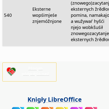
(znowego)zacytan
Eksterne
eksternych žrědł
540
wopśimjeśe
pomina, namakaj
znjemóžnjone
a wužywaŕ hyšći
njejo wobkšuśił
znowegozacytanje
eksternych žrědł
Pšosym
pódprějśo nas!
Knigły LibreOffice