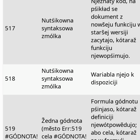
Njeznaty kod, na
pśikład se
dokument z
Nutśikowna
nowšeju funkciju 
517
syntaksowa
staršej wersiji
zmólka
zacytajo, kótaraž
funkciju
njewopśimujo.
Nutśikowna
Wariabla njejo k
518
syntaksowa
dispoziciji
zmólka
Formula gódnotu
pśinjaso, kótaraž
definiciji
Žedna gódnota
njewótpowědujo;
519
(město Err:519
abo cela, kótaraž
#GÓDNOTA!
cela #GÓDNOTA!