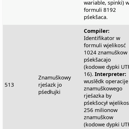
wariable, spinki) 
formuli 8192
pśekšaca.
Compiler:
Identifikator w
formuli wjelikosć
1024 znamuškow
pśekšacajo
(kodowe dypki UT
16).
Interpreter:
Znamuškowy
wuslědk operacije
513
rjeśazk jo
znamuškowego
pśedłujki
rjeśazka by
pśekšocył wjelikos
256 milionow
znamuškow
(kodowe dypki UT