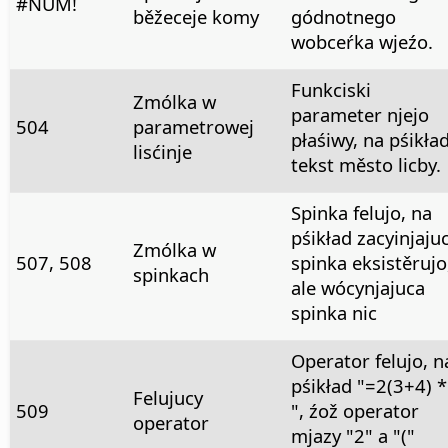
#NUM!
běžeceje komy
gódnotnego
wobceŕka wjeźo.
Funkciski
Zmólka w
parameter njejo
504
parametrowej
płaśiwy, na pśikła
lisćinje
tekst město licby.
Spinka felujo, na
pśikład zacyinjaju
Zmólka w
507, 508
spinka eksistěrujo
spinkach
ale wócynjajuca
spinka nic
Operator felujo, n
pśikład "=2(3+4) *
Felujucy
509
", źož operator
operator
mjazy "2" a "("