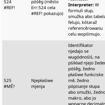
524
póśěg (město
Interpreter:
W
#REF!
Err:524 cela
formuli słup,
#REF! pokazujo)
smužka abo tabel
felujo, kótaraž
referencěrowanu
celu wopśimujo.
Identifikator
njedajo se
wugódnośiś, na
pśikład njejo žede
póśěg, žedno
płaśiwe funkciske
525
Njepłaśiwe
mě, žedno
#MĚ?
mjenja
pópisanje słupa
abo smužki, žedn
makro, abo jo
wopacne decimal