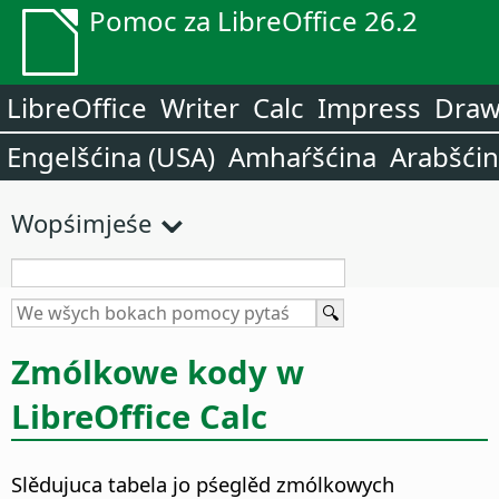
Pomoc za LibreOffice 26.2
LibreOffice
Writer
Calc
Impress
Dra
Engelšćina (USA)
Amhaŕšćina
Arabšći
Wopśimjeśe
Zmólkowe kody w
LibreOffice Calc
Slědujuca tabela jo pśeglěd zmólkowych