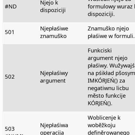
Njejo k
#ND
formulowy wuraz 
dispoziciji
dispoziciji.
Njepłaśiwe
Znamuško njejo
501
znamuško
płaśiwe w formuli.
Funkciski
argument njejo
płaśiwy. Wužywaj
Njepłaśiwy
na pśikład pšosy
502
argument
IMKÓRJEŃ() za
negatiwnu licbu
město funkcije
KÓRJEŃ().
Woblicenje k
Njepłaśiwa
woběžkoju
503
operacija
definěrowanego