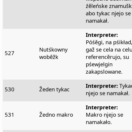
źěleńske znamušk
abo tykac njejo se
namakał.
Interpreter:
Póśěgi, na pśikład
Nutśkowny
gaž se cela na cel
527
woběžk
referencěrujo, su
pśewjelgin
zakapslowane.
Interpreter:
Tyka
530
Žeden tykac
njejo se namakał.
Interpreter:
531
Žedno makro
Makro njejo se
namakało.