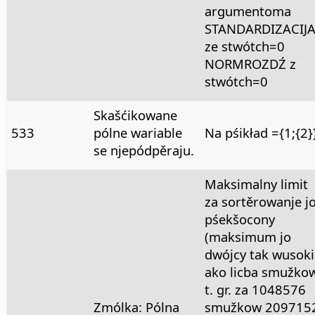
argumentoma
STANDARDIZACIJ
ze stwótch=0
NORMROZDŹ z
stwótch=0
Skašćikowane
533
pólne wariable
Na pśikład ={1;{2}
se njepódpěraju.
Maksimalny limit
za sortěrowanje j
pśekšocony
(maksimum jo
dwójcy tak wusoki
ako licba smužkow
t. gr. za 1048576
Zmólka: Pólna
smužkow 209715