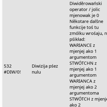
Diwiděrowański
operator / jolic
mjenowak je 0
Někotare dalšne
funkcije toś tu
zmólku wrośaju, 
pśikład:
WARIANCE z
mjenjej ako 1
argumentom
STWÓTCHN z
532
Diwizija pśez
mjenjej ako 1
#DIW/0!
nulu
argumentom
WARIANCA z
mjenjej ako 2
argumentoma
STWÓTCH z mjenj
ako 2