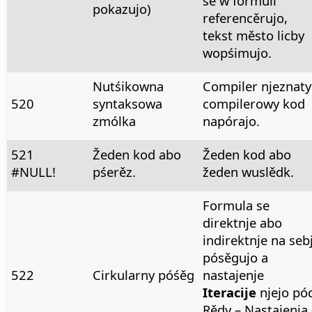
se w formuli
pokazujo)
referencěrujo,
tekst město licby
wopśimujo.
Nutśikowna
Compiler njeznaty
520
syntaksowa
compilerowy kod
zmólka
napórajo.
521
Žeden kod abo
Žeden kod abo
#NULL!
pśerěz.
žeden wuslědk.
Formula se
direktnje abo
indirektnje na seb
pósěgujo a
522
Cirkularny póśěg
nastajenje
Iteracije
njejo pó
Rědy – Nastajenja