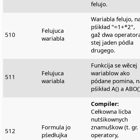
felujo.
Wariabla felujo, n
pśikład "=1+*2",
Felujuca
510
gaž dwa operator
wariabla
stej jaden pódla
drugego.
Funkcija se wěcej
Felujuca
wariablow ako
511
wariabla
pódane pomina, n
pśikład A() a ABO()
Compiler:
Cełkowna licba
nutśikownych
Formula jo
znamuškow (t. gr.
512
pśedłujka
operatory,