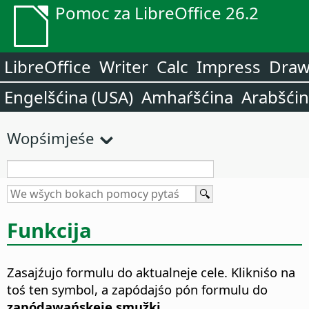
Pomoc za LibreOffice 26.2
LibreOffice
Writer
Calc
Impress
Dra
Engelšćina (USA)
Amhaŕšćina
Arabšći
Wopśimjeśe
Funkcija
Zasajźujo formulu do aktualneje cele. Klikniśo na
toś ten symbol, a zapódajśo pón formulu do
zapódawańskeje smužki
.