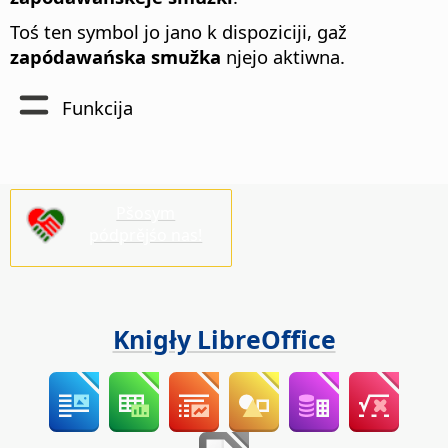
Toś ten symbol jo jano k dispoziciji, gaž
zapódawańska smužka
njejo aktiwna.
Funkcija
Pšosym
pódprějśo nas!
Knigły LibreOffice