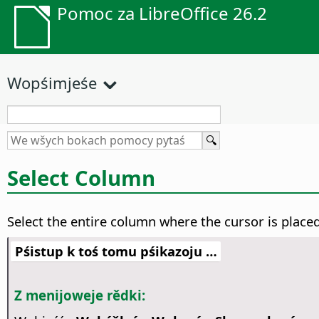
Pomoc za LibreOffice 26.2
Wopśimjeśe
Select Column
Select the entire column where the cursor is placed
Pśistup k toś tomu pśikazoju …
Z menijoweje rědki: