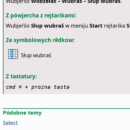
Wubjeŕśo
Wobźěłaś – Wubraś – Słup wubraś
.
Z pówjercha z rejtarikami:
Wubjeŕśo
Słup wubraś
w meniju
Start
rejtarika
S
Ze symbolowych rědkow:
Słup wubraś
Z tastatury:
cmd ⌘
+ prozna tasta
Pódobne temy
Select