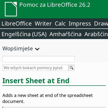
Pomoc za LibreOffice 26.2
LibreOffice
Writer
Calc
Impress
Dra
Engelšćina (USA)
Amhaŕšćina
Arabšći
Wopśimjeśe
Insert Sheet at End
Adds a new sheet at end of the spreadsheet
document.