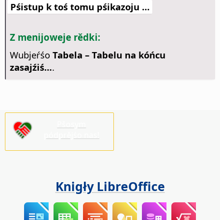
Pśistup k toś tomu pśikazoju …
Z menijoweje rědki:
Wubjeŕśo
Tabela – Tabelu na kóńcu
zasajźiś…
.
Pšosym
pódprějśo nas!
Knigły LibreOffice