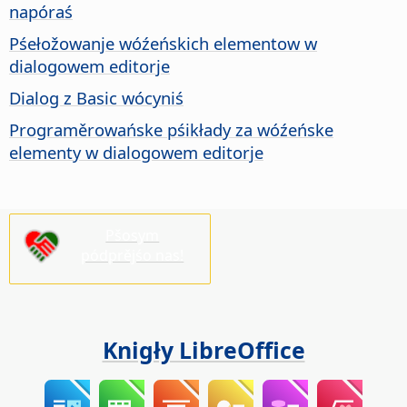
napóraś
Pśełožowanje wóźeńskich elementow w
dialogowem editorje
Dialog z Basic wócyniś
Programěrowańske pśikłady za wóźeńske
elementy w dialogowem editorje
Pšosym
pódprějśo nas!
Knigły LibreOffice