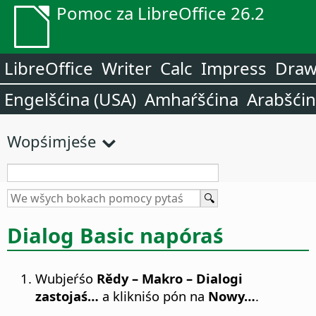
Pomoc za LibreOffice 26.2
LibreOffice
Writer
Calc
Impress
Dra
Engelšćina (USA)
Amhaŕšćina
Arabšći
Wopśimjeśe
Dialog Basic napóraś
Wubjeŕśo
Rědy – Makro – Dialogi
zastojaś…
a klikniśo pón na
Nowy…
.