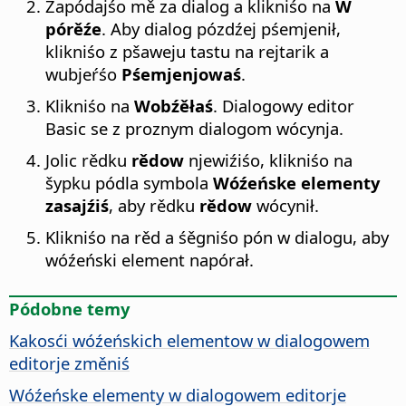
Zapódajśo mě za dialog a klikniśo na
W
pórěźe
. Aby dialog pózdźej pśemjenił,
klikniśo z pšaweju tastu na rejtarik a
wubjeŕśo
Pśemjenjowaś
.
Klikniśo na
Wobźěłaś
. Dialogowy editor
Basic se z proznym dialogom wócynja.
Jolic rědku
rědow
njewiźiśo, klikniśo na
šypku pódla symbola
Wóźeńske elementy
zasajźiś
, aby rědku
rědow
wócynił.
Klikniśo na rěd a śěgniśo pón w dialogu, aby
wóźeński element napórał.
Pódobne temy
Kakosći wóźeńskich elementow w dialogowem
editorje změniś
Wóźeńske elementy w dialogowem editorje