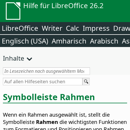
Hilfe für LibreOffice 26.2
LibreOffice
Writer
Calc
Impress
Dra
Englisch (USA)
Amharisch
Arabisch
As
Inhalte
Symbolleiste Rahmen
Wenn ein Rahmen ausgewählt ist, stellt die
Symbolleiste
Rahmen
die wichtigsten Funktionen
zum Formatieren und Positionieren von Rahmen