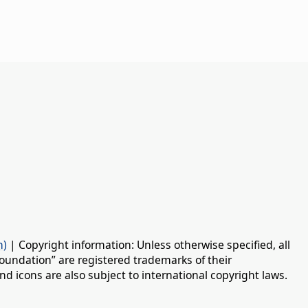
n)
| Copyright information: Unless otherwise specified, all
oundation” are registered trademarks of their
d icons are also subject to international copyright laws.