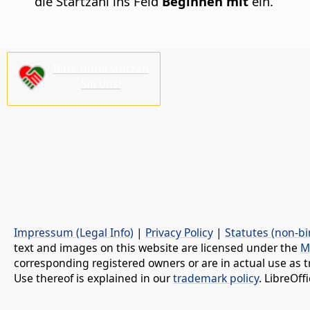
die Startzahl ins Feld
Beginnen mit
ein.
Bitte unterstützen
Sie uns!
Impressum (Legal Info)
|
Privacy Policy
|
Statutes (non-bi
text and images on this website are licensed under the
M
corresponding registered owners or are in actual use as t
Use thereof is explained in our
trademark policy
. LibreOf