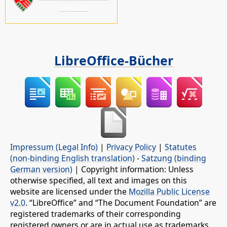
Sie uns!
LibreOffice-Bücher
Impressum (Legal Info)
|
Privacy Policy
|
Statutes
(non-binding English translation)
-
Satzung (binding
German version)
| Copyright information: Unless
otherwise specified, all text and images on this
website are licensed under the
Mozilla Public License
v2.0
. “LibreOffice” and “The Document Foundation” are
registered trademarks of their corresponding
registered owners or are in actual use as trademarks