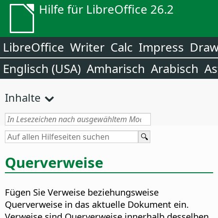
Hilfe für LibreOffice 26.2
LibreOffice
Writer
Calc
Impress
Dra
Englisch (USA)
Amharisch
Arabisch
As
Inhalte
Querverweise
Fügen Sie Verweise beziehungsweise
Querverweise in das aktuelle Dokument ein.
Verweise sind Querverweise innerhalb desselben