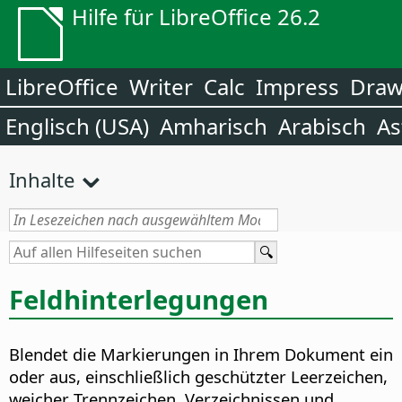
Hilfe für LibreOffice 26.2
LibreOffice
Writer
Calc
Impress
Dra
Englisch (USA)
Amharisch
Arabisch
As
Inhalte
Feldhinterlegungen
Blendet die Markierungen in Ihrem Dokument ein
oder aus, einschließlich geschützter Leerzeichen,
weicher Trennzeichen, Verzeichnissen und