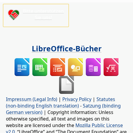
Bitte unterstützen
Sie uns!
LibreOffice-Bücher
Impressum (Legal Info)
|
Privacy Policy
|
Statutes
(non-binding English translation)
-
Satzung (binding
German version)
| Copyright information: Unless
otherwise specified, all text and images on this
website are licensed under the
Mozilla Public License
v2.0
. “LibreOffice” and “The Document Foundation” are