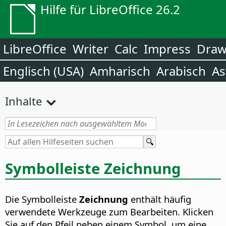
Hilfe für LibreOffice 26.2
LibreOffice
Writer
Calc
Impress
Dra
Englisch (USA)
Amharisch
Arabisch
As
Inhalte
Symbolleiste Zeichnung
Die Symbolleiste
Zeichnung
enthält häufig
verwendete Werkzeuge zum Bearbeiten. Klicken
Sie auf den Pfeil neben einem Symbol, um eine