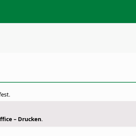
est.
ffice – Drucken
.