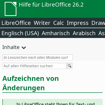
Hilfe für LibreOffice 26.2
LibreOffice
Writer
Calc
Impress
Dra
Englisch (USA)
Amharisch
Arabisch
As
Inhalte
Aufzeichnen von
Änderungen
In LibreOffice steht Ihnen für Text- und