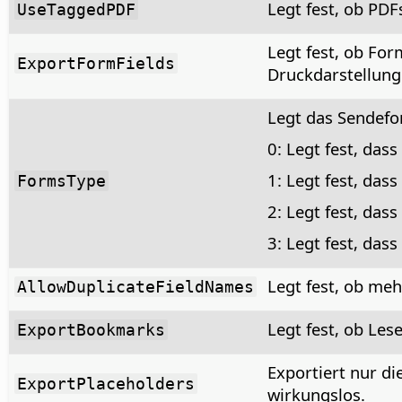
Legt fest, ob PDFs
UseTaggedPDF
Legt fest, ob For
ExportFormFields
Druckdarstellung 
Legt das Sendefo
0: Legt fest, das
1: Legt fest, das
FormsType
2: Legt fest, da
3: Legt fest, das
Legt fest, ob me
AllowDuplicateFieldNames
Legt fest, ob Les
ExportBookmarks
Exportiert nur di
ExportPlaceholders
wirkungslos.