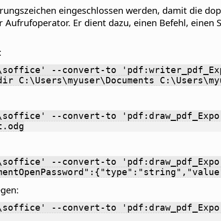
rungszeichen eingeschlossen werden, damit die dop
Aufrufoperator. Er dient dazu, einen Befehl, einen S
:
\soffice' --convert-to 'pdf:writer_pdf_Ex
dir C:\Users\myuser\Documents C:\Users\my
\soffice' --convert-to 'pdf:draw_pdf_Expo
t.odg
\soffice' --convert-to 'pdf:draw_pdf_Expo
mentOpenPassword":{"type":"string","value
egen:
\soffice' --convert-to 'pdf:draw_pdf_Expo