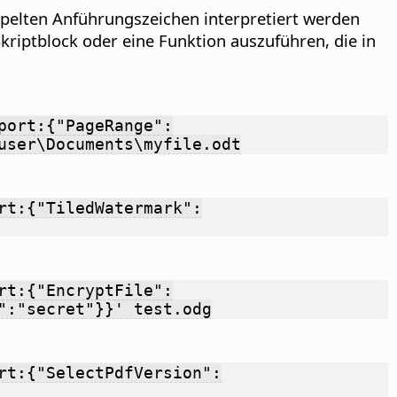
pelten Anführungszeichen interpretiert werden
kriptblock oder eine Funktion auszuführen, die in
port:{"PageRange":
user\Documents\myfile.odt
rt:{"TiledWatermark":
rt:{"EncryptFile":
":"secret"}}' test.odg
rt:{"SelectPdfVersion":