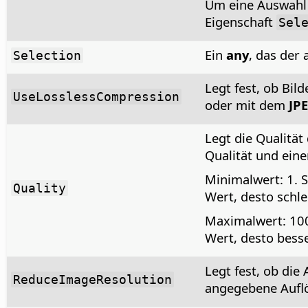
Um eine Auswahl z
Eigenschaft
Sel
Ein
any
, das der
Selection
Legt fest, ob Bi
UseLosslessCompression
oder mit dem
JP
Legt die Qualität
Qualität und eine
Minimalwert: 1. S
Quality
Wert, desto schlec
Maximalwert: 100
Wert, desto besse
Legt fest, ob die
ReduceImageResolution
angegebene Auflö