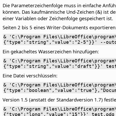
Die Parameterzeichenfolge muss in einfache Anfüh
können. Das kaufmännische Und-Zeichen (&) ist der 
einer Variablen oder Zeichenfolge gespeichert ist.
Seiten 2 bis 5 eines Writer-Dokuments exportieren
& 'C:\Program Files\LibreOffice\program
{"type":"string","value":"2-5"}}' --out
Ein gekacheltes Wasserzeichen hinzufügen:
& 'C:\Program Files\LibreOffice\program
{"type":"string","value":"draft"}}' tes
Eine Datei verschlüsseln:
& 'C:\Program Files\LibreOffice\program
{"type":"boolean","value":"true"},"Docu
Version 1.5 (anstatt der Standardversion 1.7) festl
& 'C:\Program Files\LibreOffice\program
{"type":"long","value":"15"}}' test.odg