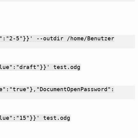
":"2-5"}}' --outdir /home/Benutzer
lue":"draft"}}' test.odg
e":"true"},"DocumentOpenPassword":
lue":"15"}}' test.odg