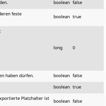
den.
boolean
false
deren feste
boolean
true
:
long
0
en haben dürfen.
boolean
false
boolean
true
portierte Platzhalter ist
boolean
false