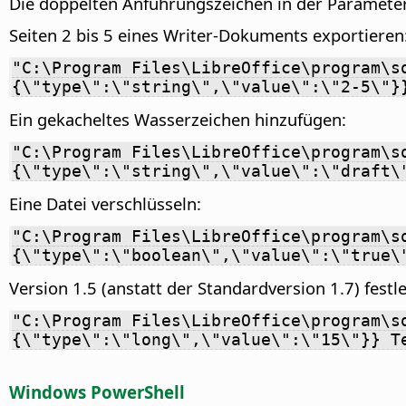
Die doppelten Anführungszeichen in der Parameter
Seiten 2 bis 5 eines Writer-Dokuments exportieren
"C:\Program Files\LibreOffice\program\s
{\"type\":\"string\",\"value\":\"2-5\"}
Ein gekacheltes Wasserzeichen hinzufügen:
"C:\Program Files\LibreOffice\program\s
{\"type\":\"string\",\"value\":\"draft\
Eine Datei verschlüsseln:
"C:\Program Files\LibreOffice\program\s
{\"type\":\"boolean\",\"value\":\"true\
Version 1.5 (anstatt der Standardversion 1.7) festl
"C:\Program Files\LibreOffice\program\s
{\"type\":\"long\",\"value\":\"15\"}} T
Windows PowerShell