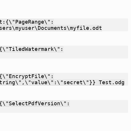
t:{\"PageRange\":
sers\myuser\Documents\myfile.odt
{\"TiledWatermark\":
{\"EncryptFile\":
tring\",\"value\":\"secret\"}} Test.odg
{\"SelectPdfVersion\":