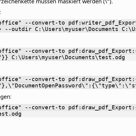
zeichenkette müssen maskiert werden (\").
:
office" --convert-to pdf:writer_pdf_Expor
} --outdir C:\Users\myuser\Documents C:\U
office" --convert-to pdf:draw_pdf_Export:
"}} C:\Users\myuser\Documents\test.odg
office" --convert-to pdf:draw_pdf_Export:
"},\"DocumentOpenPassword\":{\"type\":\"s
egen:
office" --convert-to pdf:draw_pdf_Export:
est.odg