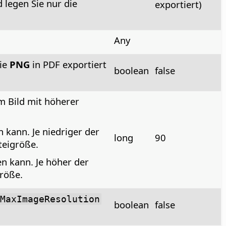
 legen Sie nur die
exportiert)
Any
wie
PNG
in PDF exportiert
boolean
false
em Bild mit höherer
 kann. Je niedriger der
long
90
ateigröße.
n kann. Je höher der
größe.
MaxImageResolution
boolean
false