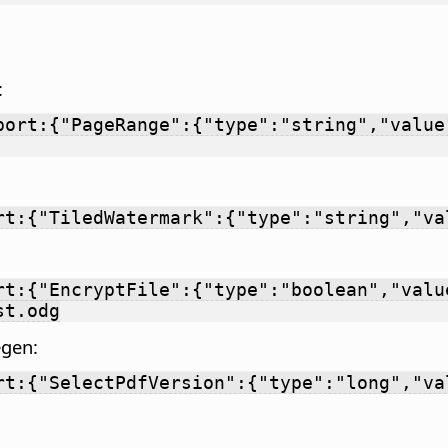
:
port:{"PageRange":{"type":"string","value
rt:{"TiledWatermark":{"type":"string","va
rt:{"EncryptFile":{"type":"boolean","valu
st.odg
egen:
rt:{"SelectPdfVersion":{"type":"long","va