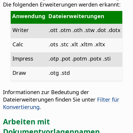
Die folgenden Erweiterungen werden erkannt:
Anwendung
Dateierweiterungen
Writer
.ott .otm .oth .stw .dot .dotx
Calc
.ots .stc .xlt .xltm .xltx
Impress
.otp .pot .potm .potx .sti
Draw
.otg .std
Informationen zur Bedeutung der
Dateierweiterungen finden Sie unter
Filter für
Konvertierung
.
Arbeiten mit
Dokumentvorlagennamen