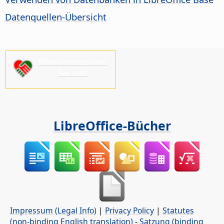
Datenquellen-Übersicht
Bitte unterstützen
Sie uns!
LibreOffice-Bücher
Impressum (Legal Info)
|
Privacy Policy
|
Statutes
(non-binding English translation)
-
Satzung (binding