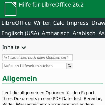
Hilfe für LibreOffice 26.2
LibreOffice
Writer
Calc
Impress
Dra
Englisch (USA)
Amharisch
Arabisch
As
Inhalte
Allgemein
Legt die allgemeinen Optionen für den Export
Ihres Dokuments in eine PDF-Datei fest. Bereiche,
Bilder, Wasserzeichen, Formulare und andere