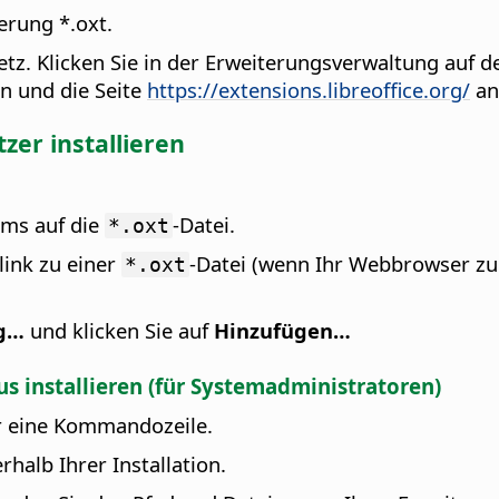
erung *.oxt.
etz.
Klicken Sie in der Erweiterungsverwaltung auf 
n und die Seite
https://extensions.libreoffice.org/
an
zer installieren
ems auf die
-Datei.
*.oxt
link zu einer
-Datei (wenn Ihr Webbrowser zu
*.oxt
ng…
und klicken Sie auf
Hinzufügen…
s installieren (für Systemadministratoren)
er eine Kommandozeile.
halb Ihrer Installation.