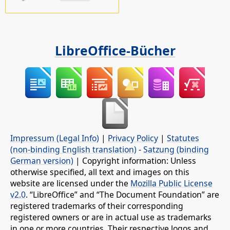
LibreOffice-Bücher
Impressum (Legal Info)
|
Privacy Policy
|
Statutes
(non-binding English translation)
-
Satzung (binding
German version)
| Copyright information: Unless
otherwise specified, all text and images on this
website are licensed under the
Mozilla Public License
v2.0
. “LibreOffice” and “The Document Foundation” are
registered trademarks of their corresponding
registered owners or are in actual use as trademarks
in one or more countries. Their respective logos and