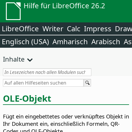
Hilfe für LibreOffice 26.2
LibreOffice
Writer
Calc
Impress
Dra
Englisch (USA)
Amharisch
Arabisch
As
Inhalte
OLE-Objekt
Fügt ein eingebettetes oder verknüpftes Objekt in
Ihr Dokument ein, einschließlich Formeln, QR-
Codes und OLE-Objekte.