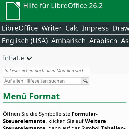
Hilfe für LibreOffice 26.2
LibreOffice
Writer
Calc
Impress
Dra
Englisch (USA)
Amharisch
Arabisch
As
Inhalte
Menü Format
Öffnen Sie die Symbolleiste
Formular-
Steuerelemente
, klicken Sie auf
Weitere
Steuerelemente
, dann auf das Symbol
Tabellen-