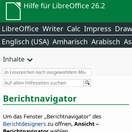
Hilfe für LibreOffice 26.2
LibreOffice
Writer
Calc
Impress
Dra
Englisch (USA)
Amharisch
Arabisch
As
Inhalte
Berichtnavigator
Um das Fenster „Berichtnavigator“ des
Berichtdesigners
zu öffnen,
Ansicht –
Berichtnavigator
wählen.