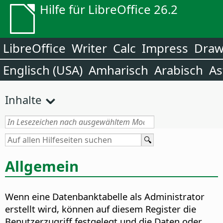
Hilfe für LibreOffice 26.2
LibreOffice
Writer
Calc
Impress
Dra
Englisch (USA)
Amharisch
Arabisch
As
Inhalte
Allgemein
Wenn eine Datenbanktabelle als Administrator
erstellt wird, können auf diesem Register die
Benutzerzugriff festgelegt und die Daten oder