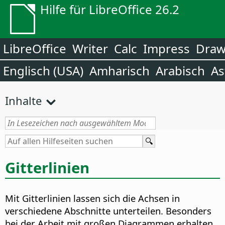
Hilfe für LibreOffice 26.2
LibreOffice
Writer
Calc
Impress
Dra
Englisch (USA)
Amharisch
Arabisch
As
Inhalte
Gitterlinien
Mit Gitterlinien lassen sich die Achsen in
verschiedene Abschnitte unterteilen. Besonders
bei der Arbeit mit großen Diagrammen erhalten