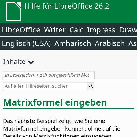
Hilfe für LibreOffice 26.2
LibreOffice
Writer
Calc
Impress
Dra
Englisch (USA)
Amharisch
Arabisch
As
Inhalte
Matrixformel eingeben
Das nächste Beispiel zeigt, wie Sie eine
Matrixformel eingeben können, ohne auf die
Details von Matrixfunktionen einzugehen.