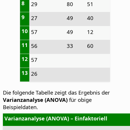
8
29
80
51
9
27
49
40
10
57
49
12
11
56
33
60
12
57
13
26
Die folgende Tabelle zeigt das Ergebnis der
Varianzanalyse (ANOVA)
für obige
Beispieldaten.
Varianzanalyse (ANOVA) – Einfaktoriell