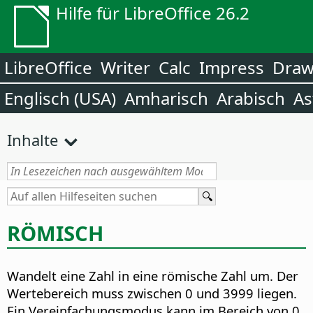
Hilfe für LibreOffice 26.2
LibreOffice
Writer
Calc
Impress
Dra
Englisch (USA)
Amharisch
Arabisch
As
Inhalte
RÖMISCH
Wandelt eine Zahl in eine römische Zahl um. Der
Wertebereich muss zwischen 0 und 3999 liegen.
Ein Vereinfachungsmodus kann im Bereich von 0