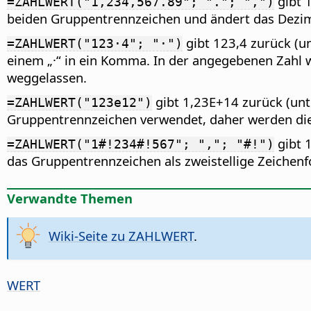
gibt 
=ZAHLWERT("1,234,567.89"; "."; ",")
beiden Gruppentrennzeichen und ändert das Dezim
gibt 123,4 zurück (u
=ZAHLWERT("123·4"; "·")
einem „·“ in ein Komma. In der angegebenen Zahl
weggelassen.
gibt 1,23E+14 zurück (unt
=ZAHLWERT("123e12")
Gruppentrennzeichen verwendet, daher werden d
gibt 
=ZAHLWERT("1#!234#!567"; ","; "#!")
das Gruppentrennzeichen als zweistellige Zeichen
Verwandte Themen
Wiki-Seite zu ZAHLWERT
.
WERT