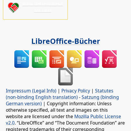
Bitte unterstützen
Sie uns!
LibreOffice-Bücher
Impressum (Legal Info)
|
Privacy Policy
|
Statutes
(non-binding English translation)
-
Satzung (binding
German version)
| Copyright information: Unless
otherwise specified, all text and images on this
website are licensed under the
Mozilla Public License
v2.0
. “LibreOffice” and “The Document Foundation” are
registered trademarks of their corresponding