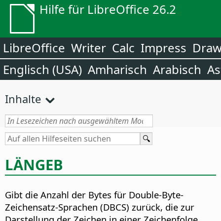
Hilfe für LibreOffice 26.2
LibreOffice
Writer
Calc
Impress
Dra
Englisch (USA)
Amharisch
Arabisch
As
Inhalte
LÄNGEB
Gibt die Anzahl der Bytes für Double-Byte-
Zeichensatz-Sprachen (DBCS) zurück, die zur
Darstellung der Zeichen in einer Zeichenfolge