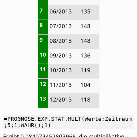
7
06/2013
135
8
07/2013
148
9
08/2013
148
10
09/2013
136
11
10/2013
119
12
11/2013
104
13
12/2013
118
=PROGNOSE.EXP.STAT.MULT(Werte;Zeitraum
;5;1;WAHR();1)
Ergibt 0,084073452803966, die multiplikative