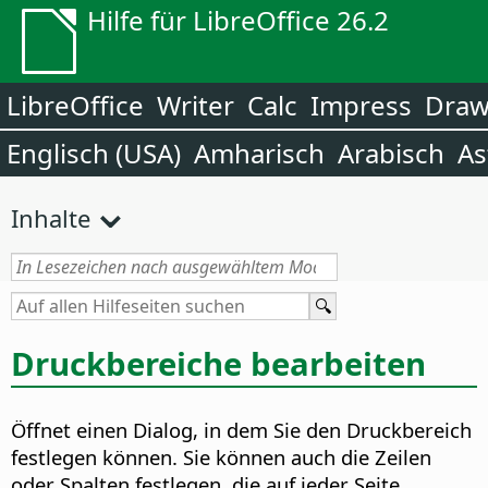
Hilfe für LibreOffice 26.2
LibreOffice
Writer
Calc
Impress
Dra
Englisch (USA)
Amharisch
Arabisch
As
Inhalte
Druckbereiche bearbeiten
Öffnet einen Dialog, in dem Sie den Druckbereich
festlegen können.
Sie können auch die Zeilen
oder Spalten festlegen, die auf jeder Seite