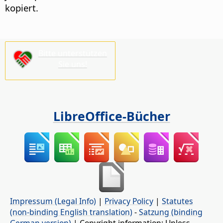
kopiert.
Bitte unterstützen
Sie uns!
LibreOffice-Bücher
Impressum (Legal Info)
|
Privacy Policy
|
Statutes
(non-binding English translation)
-
Satzung (binding
German version)
| Copyright information: Unless