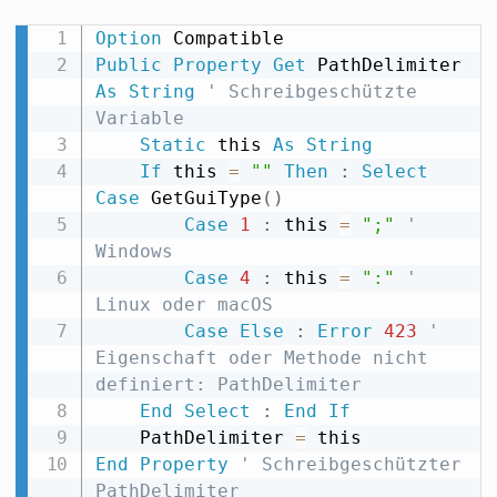
Option
Public
Property
Get
 PathDelimiter 
As
String
' Schreibgeschützte 
Variable
Static
 this 
As
String
If
 this 
=
""
Then
:
Select
Case
 GetGuiType
(
)
Case
1
:
 this 
=
";"
' 
Windows
Case
4
:
 this 
=
":"
' 
Linux oder macOS
Case
Else
:
Error
423
' 
Eigenschaft oder Methode nicht 
definiert: PathDelimiter
End
Select
:
End
If
    PathDelimiter 
=
End
Property
' Schreibgeschützter 
PathDelimiter