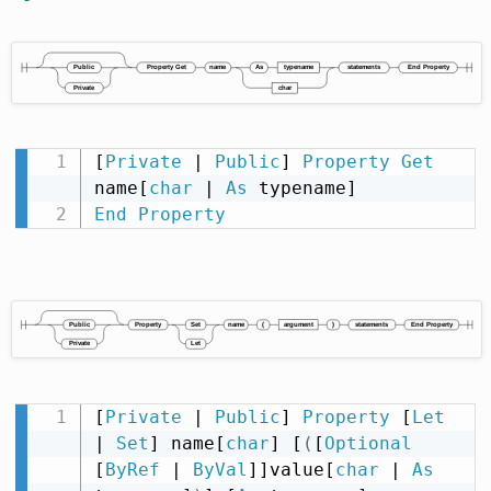
[
Private
 | 
Public
] 
Property
Get
name[
char
 | 
As
End
Property
[
Private
 | 
Public
] 
Property
 [
Let
| 
Set
] name[
char
] [
(
[
Optional
[
ByRef
 | 
ByVal
]]value[
char
 | 
As