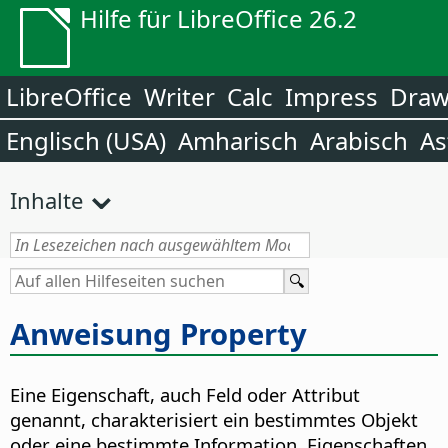
Hilfe für LibreOffice 26.2
LibreOffice
Writer
Calc
Impress
Dra
Englisch (USA)
Amharisch
Arabisch
As
Inhalte
Anweisung Property
Eine Eigenschaft, auch Feld oder Attribut
genannt, charakterisiert ein bestimmtes Objekt
oder eine bestimmte Information. Eigenschaften