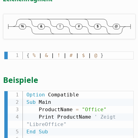
{
%
 | 
&
 | 
!
 | 
#
 | 
$
 | 
@
}
Beispiele
Option
Sub
 Main

    ProductName 
=
"Office"
    Print ProductName 
' Zeigt 
"LibreOffice"
End
Sub