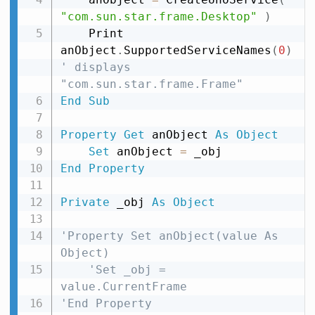
"com.sun.star.frame.Desktop"
)
    Print 
anObject
.
SupportedServiceNames
(
0
)
' displays 
"com.sun.star.frame.Frame"
End
Sub
Property
Get
 anObject 
As
Object
Set
 anObject 
=
End
Property
Private
 _obj 
As
Object
'Property Set anObject(value As 
Object)
'Set _obj = 
value.CurrentFrame
'End Property