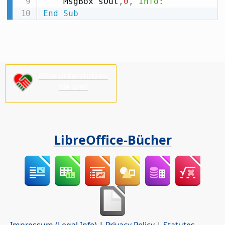
    MsgBox sOut
,
0
,
"Info:"
End
Sub
Bitte unterstützen
Sie uns!
LibreOffice-Bücher
Impressum (Legal Info)
|
Privacy Policy
|
Statutes