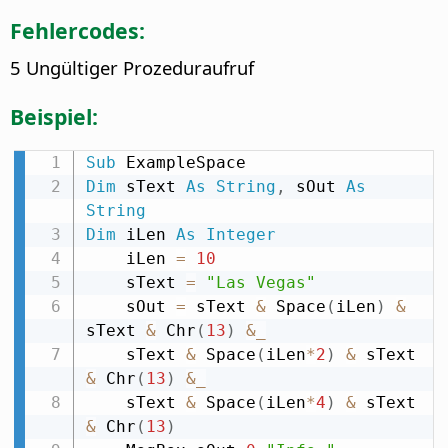
Fehlercodes:
5 Ungültiger Prozeduraufruf
Beispiel:
Sub
Dim
 sText 
As
String
,
 sOut 
As
String
Dim
 iLen 
As
Integer
    iLen 
=
10
    sText 
=
"Las Vegas"
    sOut 
=
 sText 
&
 Space
(
iLen
)
&
sText 
&
 Chr
(
13
)
&
_
    sText 
&
 Space
(
iLen
*
2
)
&
 sText 
&
 Chr
(
13
)
&
_
    sText 
&
 Space
(
iLen
*
4
)
&
 sText 
&
 Chr
(
13
)