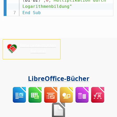
(
b1
*
b2
)
,
0
,
"Multiplikation durch 
Logarithmenbildung"
End
Sub
Bitte unterstützen
Sie uns!
LibreOffice-Bücher