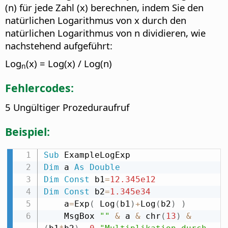
(n) für jede Zahl (x) berechnen, indem Sie den
natürlichen Logarithmus von x durch den
natürlichen Logarithmus von n dividieren, wie
nachstehend aufgeführt:
Log
(x) = Log(x) / Log(n)
n
Fehlercodes:
5 Ungültiger Prozeduraufruf
Beispiel:
Sub
Dim
 a 
As
Double
Dim
Const
 b1
=
12.345e12
Dim
Const
 b2
=
1.345e34
    a
=
Exp
(
 Log
(
b1
)
+
Log
(
b2
)
)
    MsgBox 
""
&
 a 
&
 chr
(
13
)
&