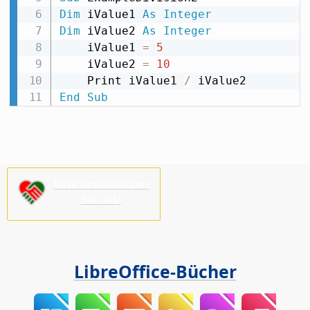
Dim
 iValue1 
As
Integer
Dim
 iValue2 
As
Integer
    iValue1 
=
5
    iValue2 
=
10
    Print iValue1 
/
End
Sub
Bitte unterstützen
Sie uns!
LibreOffice-Bücher