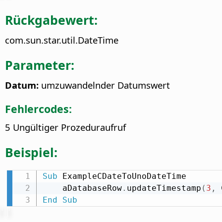
Rückgabewert:
com.sun.star.util.DateTime
Parameter:
Datum:
umzuwandelnder Datumswert
Fehlercodes:
5 Ungültiger Prozeduraufruf
Beispiel:
Sub
 ExampleCDateToUnoDateTime

    aDatabaseRow
.
updateTimestamp
(
3
,
 
End
Sub