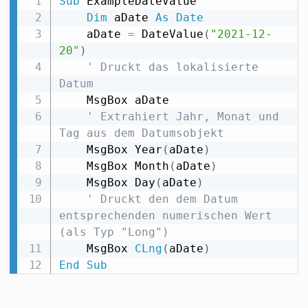
Sub
 ExampleDateValue

Dim
 aDate 
As
Date
    aDate 
=
 DateValue
(
"2021-12-
20"
)
' Druckt das lokalisierte 
Datum
    MsgBox aDate

' Extrahiert Jahr, Monat und 
Tag aus dem Datumsobjekt
    MsgBox Year
(
aDate
)
    MsgBox Month
(
aDate
)
    MsgBox Day
(
aDate
)
' Druckt den dem Datum 
entsprechenden numerischen Wert 
(als Typ "Long")
    MsgBox 
CLng
(
aDate
)
End
Sub