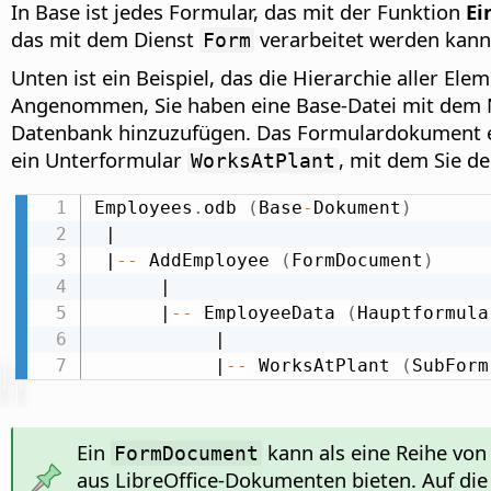
In Base ist jedes Formular, das mit der Funktion
Ei
das mit dem Dienst
verarbeitet werden kan
Form
Unten ist ein Beispiel, das die Hierarchie aller E
Angenommen, Sie haben eine Base-Datei mit de
Datenbank hinzuzufügen. Das Formulardokument 
ein Unterformular
, mit dem Sie 
WorksAtPlant
Employees
.
odb 
(
Base
-
Dokument
)
 |

 |
-
-
 AddEmployee 
(
FormDocument
)
      |

      |
-
-
 EmployeeData 
(
Hauptformula
           |

           |
-
-
 WorksAtPlant 
(
SubForm
Ein
kann als eine Reihe von
FormDocument
aus LibreOffice-Dokumenten bieten. Auf d