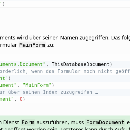
'
)
ments wird über seinen Namen zugegriffen. Das fol
ormular
zu:
MainForm
uments.Document"
,
 ThisDatabaseDocument
)
orderlich, wenn das Formular noch nicht geöff
nt"
)
ument"
,
"MainForm"
)
ar über seinen Index zuzugreifen …
ment"
,
0
)
m Dienst
auszuführen, muss
e
Form
FormDocument
 geöffnet worden sein. Letzteres kann durch Aufr