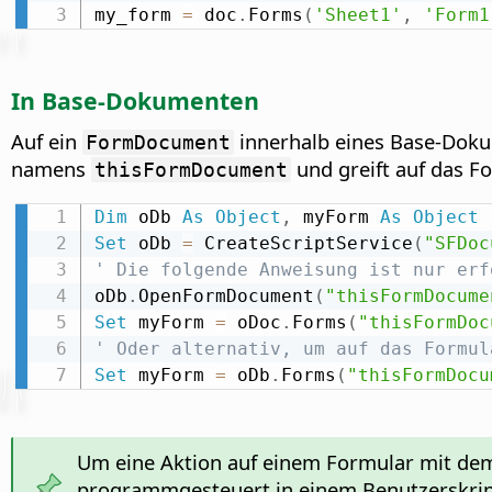
my_form 
=
 doc
.
Forms
(
'Sheet1'
,
'Form1
In Base-Dokumenten
Auf ein
innerhalb eines Base-Doku
FormDocument
namens
und greift auf das F
thisFormDocument
Dim
 oDb 
As
Object
,
 myForm 
As
Object
Set
 oDb 
=
 CreateScriptService
(
"SFDoc
' Die folgende Anweisung ist nur erf
oDb
.
OpenFormDocument
(
"thisFormDocume
Set
 myForm 
=
 oDoc
.
Forms
(
"thisFormDoc
' Oder alternativ, um auf das Formul
Set
 myForm 
=
 oDb
.
Forms
(
"thisFormDocu
Um eine Aktion auf einem Formular mit de
programmgesteuert in einem Benutzerskript