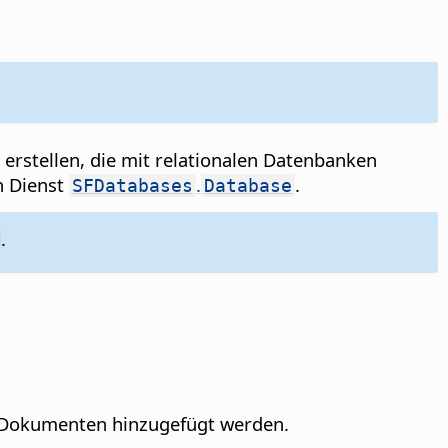
rstellen, die mit relationalen Datenbanken
n Dienst
.
.
SFDatabases
Database
.
c-Dokumenten hinzugefügt werden.