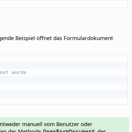
gende Beispiel öffnet das Formulardokument
net wurde
ntweder manuell vom Benutzer oder
ufen der Methode
des
OpenFormDocument