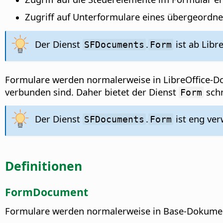
Zugriff auf Unterformulare eines übergeordne
Der Dienst
.
ist ab Libre
SFDocuments
Form
Formulare werden normalerweise in LibreOffice-Do
verbunden sind. Daher bietet der Dienst
schn
Form
Der Dienst
.
ist eng ve
SFDocuments
Form
Definitionen
FormDocument
Formulare werden normalerweise in Base-Dokument