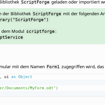
Bibliothek
geladen oder importiert w
ScriptForge
 der Bibliothek
mit der folgenden A
ScriptForge
rary("ScriptForge")
us dem Modul
:
scriptforge
ptService
Formular mit dem Namen
zugegriffen wird, das 
Form1
,
 ui 
as
Object
er/Documents/MyForm.odt"
)