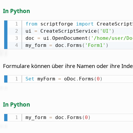
In Python
from
 scriptforge 
import
 CreateScript
ui 
=
 CreateScriptService
(
'UI'
)
doc 
=
 ui
.
OpenDocument
(
'/home/user/Do
my_form 
=
 doc
.
Forms
(
'Form1'
)
Formulare können über ihre Namen oder ihre Index
Set
 myForm 
=
 oDoc
.
Forms
(
0
)
In Python
my_form 
=
 doc
.
Forms
(
0
)