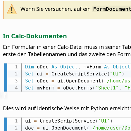
Wenn Sie versuchen, auf ein
FormDocumen
In Calc-Dokumenten
Ein Formular in einer Calc-Datei muss in seiner T
erste den Tabellennamen und das zweite den Form
Dim
 oDoc 
As
Object
,
 myForm 
As
Object
Set
 ui 
=
 CreateScriptService
(
"UI"
)
Set
 oDoc 
=
 ui
.
OpenDocument
(
"/home/us
Set
 myForm 
=
 oDoc
.
Forms
(
"Sheet1"
,
"F
Dies wird auf identische Weise mit Python erreicht:
ui 
=
 CreateScriptService
(
'UI'
)
doc 
=
 ui
.
OpenDocument
(
'/home/user/Do