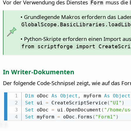
Vor der Verwendung des Dienstes
muss die 
Form
• Grundlegende Makros erfordern das Laden
GlobalScope.BasicLibraries.loadLib
• Python-Skripte erfordern einen Import a
from scriptforge import CreateScri
In Writer-Dokumenten
Der folgende Code-Schnipsel zeigt, wie auf das 
Dim
 oDoc 
As
Object
,
 myForm 
As
Object
Set
 ui 
=
 CreateScriptService
(
"UI"
)
Set
 oDoc 
=
 ui
.
OpenDocument
(
"/home/us
Set
 myForm 
=
 oDoc
.
Forms
(
"Form1"
)