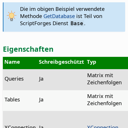
Die im obigen Beispiel verwendete
Methode
GetDatabase
ist Teil von
ScriptForges Dienst
.
Base
Eigenschaften
Name
Schreibgeschützt
Typ
Matrix mit
Queries
Ja
Zeichenfolgen
Matrix mit
Tables
Ja
Zeichenfolgen
XConnection
Ja
XConnection