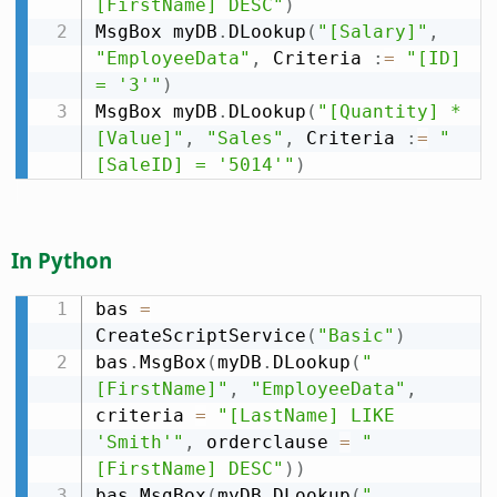
[FirstName] DESC"
)
MsgBox myDB
.
DLookup
(
"[Salary]"
,
"EmployeeData"
,
 Criteria 
:
=
"[ID] 
= '3'"
)
MsgBox myDB
.
DLookup
(
"[Quantity] * 
[Value]"
,
"Sales"
,
 Criteria 
:
=
"
[SaleID] = '5014'"
)
In Python
bas 
=
CreateScriptService
(
"Basic"
)
bas
.
MsgBox
(
myDB
.
DLookup
(
"
[FirstName]"
,
"EmployeeData"
,
criteria 
=
"[LastName] LIKE 
'Smith'"
,
 orderclause 
=
"
[FirstName] DESC"
)
)
bas
.
MsgBox
(
myDB
.
DLookup
(
"