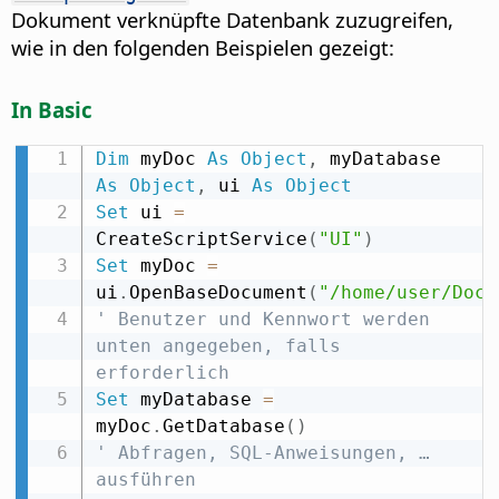
Dokument verknüpfte Datenbank zuzugreifen,
wie in den folgenden Beispielen gezeigt:
In Basic
Dim
 myDoc 
As
Object
,
 myDatabase 
As
Object
,
 ui 
As
Object
Set
 ui 
=
CreateScriptService
(
"UI"
)
Set
 myDoc 
=
ui
.
OpenBaseDocument
(
"/home/user/Docu
' Benutzer und Kennwort werden 
unten angegeben, falls 
erforderlich
Set
 myDatabase 
=
myDoc
.
GetDatabase
(
)
' Abfragen, SQL-Anweisungen, … 
ausführen