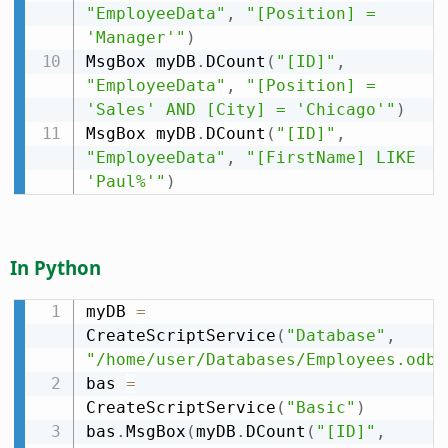
"EmployeeData"
,
"[Position] = 
'Manager'"
)
MsgBox myDB
.
DCount
(
"[ID]"
,
"EmployeeData"
,
"[Position] = 
'Sales' AND [City] = 'Chicago'"
)
MsgBox myDB
.
DCount
(
"[ID]"
,
"EmployeeData"
,
"[FirstName] LIKE 
'Paul%'"
)
In Python
myDB 
=
CreateScriptService
(
"Database"
,
"/home/user/Databases/Employees.odb"
bas 
=
CreateScriptService
(
"Basic"
)
bas
.
MsgBox
(
myDB
.
DCount
(
"[ID]"
,