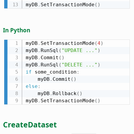
myDB
.
SetTransactionMode
(
)
In Python
myDB
.
SetTransactionMode
(
4
)
myDB
.
RunSql
(
"UPDATE ..."
)
myDB
.
Commit
(
)
myDB
.
RunSql
(
"DELETE ..."
)
if
 some_condition
:
    myDB
.
Commit
(
)
else
:
    myDB
.
Rollback
(
)
myDB
.
SetTransactionMode
(
)
CreateDataset