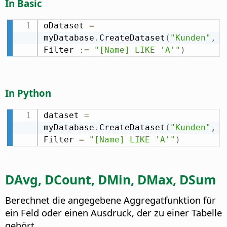
In Basic
oDataset 
=
myDatabase
.
CreateDataset
(
"Kunden"
,
Filter 
:
=
"[Name] LIKE 'A'"
)
In Python
dataset 
=
myDatabase
.
CreateDataset
(
"Kunden"
,
Filter 
=
"[Name] LIKE 'A'"
)
DAvg, DCount, DMin, DMax, DSum
Berechnet die angegebene Aggregatfunktion für
ein Feld oder einen Ausdruck, der zu einer Tabelle
gehört.