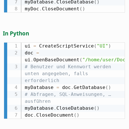
myDatabase
.
CloseDatabase
(
)
myDoc
.
CloseDocument
(
)
In Python
ui 
=
 CreateScriptService
(
"UI"
)
doc 
=
ui
.
OpenBaseDocument
(
"/home/user/Docu
# Benutzer und Kennwort werden 
unten angegeben, falls 
erforderlich
myDatabase 
=
 doc
.
GetDatabase
(
)
# Abfragen, SQL-Anweisungen, … 
ausführen
myDatabase
.
CloseDatabase
(
)
doc
.
CloseDocument
(
)