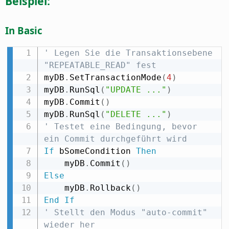
Beispiel:
In Basic
' Legen Sie die Transaktionsebene 
"REPEATABLE_READ" fest
myDB
.
SetTransactionMode
(
4
)
myDB
.
RunSql
(
"UPDATE ..."
)
myDB
.
Commit
(
)
myDB
.
RunSql
(
"DELETE ..."
)
' Testet eine Bedingung, bevor 
ein Commit durchgeführt wird
If
 bSomeCondition 
Then
    myDB
.
Commit
(
)
Else
    myDB
.
Rollback
(
)
End
If
' Stellt den Modus "auto-commit" 
wieder her