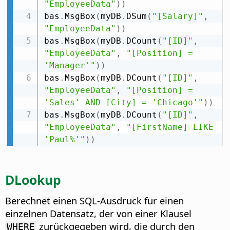
"EmployeeData"
)
)
bas
.
MsgBox
(
myDB
.
DSum
(
"[Salary]"
,
"EmployeeData"
)
)
bas
.
MsgBox
(
myDB
.
DCount
(
"[ID]"
,
"EmployeeData"
,
"[Position] = 
'Manager'"
)
)
bas
.
MsgBox
(
myDB
.
DCount
(
"[ID]"
,
"EmployeeData"
,
"[Position] = 
'Sales' AND [City] = 'Chicago'"
)
)
bas
.
MsgBox
(
myDB
.
DCount
(
"[ID]"
,
"EmployeeData"
,
"[FirstName] LIKE 
'Paul%'"
)
)
DLookup
Berechnet einen SQL-Ausdruck für einen
einzelnen Datensatz, der von einer Klausel
zurückgegeben wird, die durch den
WHERE