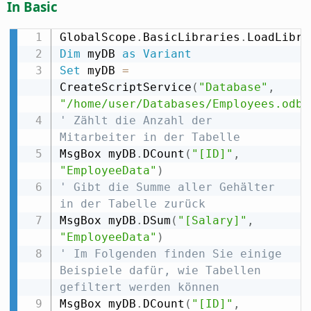
In Basic
GlobalScope
.
BasicLibraries
.
LoadLibra
Dim
 myDB 
as
Variant
Set
 myDB 
=
CreateScriptService
(
"Database"
,
"/home/user/Databases/Employees.odb"
' Zählt die Anzahl der 
Mitarbeiter in der Tabelle
MsgBox myDB
.
DCount
(
"[ID]"
,
"EmployeeData"
)
' Gibt die Summe aller Gehälter 
in der Tabelle zurück
MsgBox myDB
.
DSum
(
"[Salary]"
,
"EmployeeData"
)
' Im Folgenden finden Sie einige 
Beispiele dafür, wie Tabellen 
gefiltert werden können
MsgBox myDB
.
DCount
(
"[ID]"
,