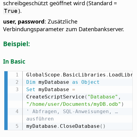
schreibgeschützt geöffnet wird (Standard =
).
True
user, password
: Zusätzliche
Verbindungsparameter zum Datenbankserver.
Beispiel:
In Basic
GlobalScope
.
BasicLibraries
.
LoadLibra
Dim
 myDatabase 
as
Object
Set
 myDatabase 
=
CreateScriptService
(
"Database"
,
"/home/user/Documents/myDB.odb"
)
' Abfragen, SQL-Anweisungen, … 
ausführen
myDatabase
.
CloseDatabase
(
)