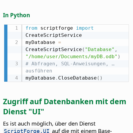
In Python
from
 scriptforge 
import
CreateScriptService

myDatabase 
=
CreateScriptService
(
"Database"
,
"/home/user/Documents/myDB.odb"
)
# Abfragen, SQL-Anweisungen, … 
ausführen
myDatabase
.
CloseDatabase
(
)
Zugriff auf Datenbanken mit dem
Dienst "UI"
Es ist auch möglich, über den Dienst
auf die mit einem Base-
ScriptForge.UI