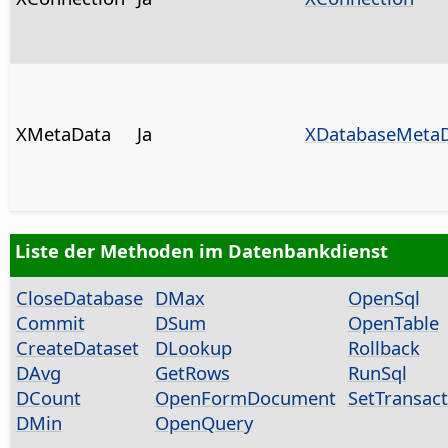
XMetaData
Ja
XDatabaseMeta
Liste der Methoden im Datenbankdienst
CloseDatabase
DMax
OpenSql
Commit
DSum
OpenTable
CreateDataset
DLookup
Rollback
DAvg
GetRows
RunSql
DCount
OpenFormDocument
SetTransac
DMin
OpenQuery