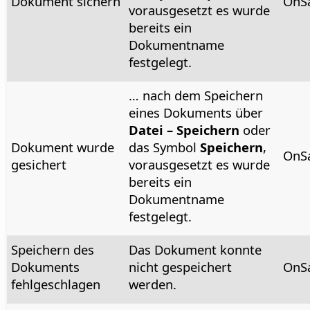
Dokument sichern
OnS
vorausgesetzt es wurde
bereits ein
Dokumentname
festgelegt.
… nach dem Speichern
eines Dokuments über
Datei – Speichern
oder
Dokument wurde
das Symbol
Speichern
,
OnS
gesichert
vorausgesetzt es wurde
bereits ein
Dokumentname
festgelegt.
Speichern des
Das Dokument konnte
Dokuments
nicht gespeichert
OnSa
fehlgeschlagen
werden.