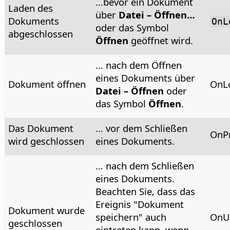
…bevor ein Dokument
Laden des
über
Datei – Öffnen…
Dokuments
OnL
oder das Symbol
abgeschlossen
Öffnen
geöffnet wird.
… nach dem Öffnen
eines Dokuments über
Dokument öffnen
OnL
Datei – Öffnen
oder
das Symbol
Öffnen
.
Das Dokument
… vor dem Schließen
OnP
wird geschlossen
eines Dokuments.
… nach dem Schließen
eines Dokuments.
Beachten Sie, dass das
Ereignis "Dokument
Dokument wurde
speichern" auch
OnU
geschlossen
eintreten kann, wenn