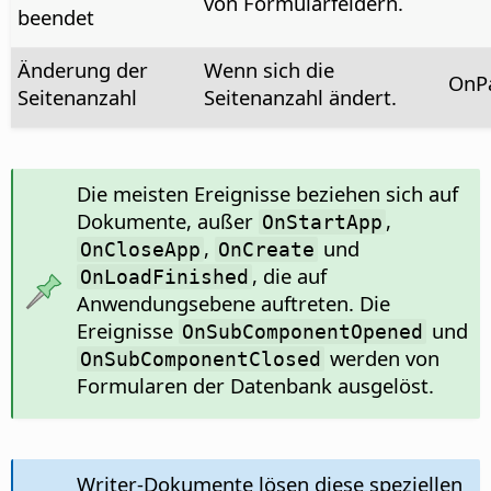
von Formularfeldern.
beendet
Änderung der
Wenn sich die
OnP
Seitenanzahl
Seitenanzahl ändert.
Die meisten Ereignisse beziehen sich auf
Dokumente, außer
,
OnStartApp
,
und
OnCloseApp
OnCreate
, die auf
OnLoadFinished
Anwendungsebene auftreten. Die
Ereignisse
und
OnSubComponentOpened
werden von
OnSubComponentClosed
Formularen der Datenbank ausgelöst.
Writer-Dokumente lösen diese speziellen