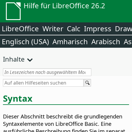
Hilfe für LibreOffice 26.2
LibreOffice
Writer
Calc
Impress
Dra
Englisch (USA)
Amharisch
Arabisch
As
Inhalte
Syntax
Dieser Abschnitt beschreibt die grundlegenden
Syntaxelemente von LibreOffice Basic. Eine
ausführliche Beschreibung finden Sie im separat