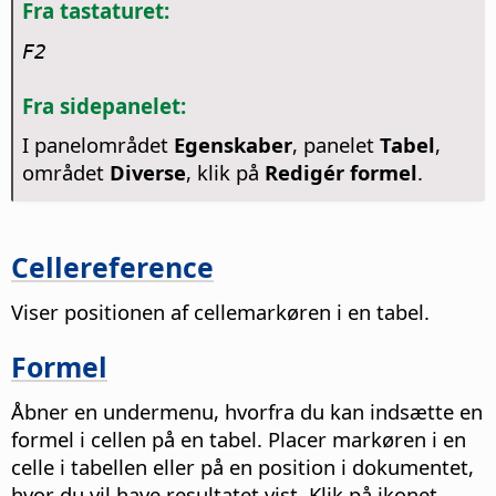
Fra tastaturet:
F2
Fra sidepanelet:
I panelområdet
Egenskaber
, panelet
Tabel
,
området
Diverse
, klik på
Redigér formel
.
Cellereference
Viser positionen af cellemarkøren i en tabel.
Formel
Åbner en undermenu, hvorfra du kan indsætte en
formel i cellen på en tabel.
Placer markøren i en
celle i tabellen eller på en position i dokumentet,
hvor du vil have resultatet vist. Klik på ikonet