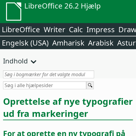
LibreOffice 26.2 Hjælp
LibreOffice
Writer
Calc
Impress
Dra
Engelsk (USA)
Amharisk
Arabisk
Astur
Indhold
Oprettelse af nye typografier
ud fra markeringer
For at oprette en ny typografi på