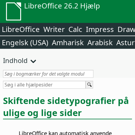
LibreOffice 26.2 Hjælp
LibreOffice
Writer
Calc
Impress
Dra
Engelsk (USA)
Amharisk
Arabisk
Astur
Indhold
Skiftende sidetypografier på
ulige og lige sider
LibreOffice kan automatisk anvende