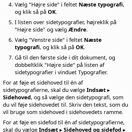
Vælg "Højre side" i feltet
Næste typografi
,
og klik så på
OK
.
I listen over sidetypografier, højreklik på
"Højre side" og vælg
Ændre
.
Vælg "Venstre side" i feltet
Næste
typografi
, og klik så på
OK
.
Gå til den første side i dit dokument, og
dobbeltklik "Højre side" på listen af
sidetypografier i vinduet Typografier.
For at føje et sidehoved til én af
sidetypografierne, skal du vælge
Indsæt ▸
Sidehoved
, og så vælge den sidetypografi, som
du vil føje sidehovedet til. Skriv den tekst, som du
vil bruge som sidehoved i sidehovedets ramme.
For at føje en sidefod til én af sidetypografierne,
skal du vælge
Indsæt ▸ Sidehoved og sidefod ▸