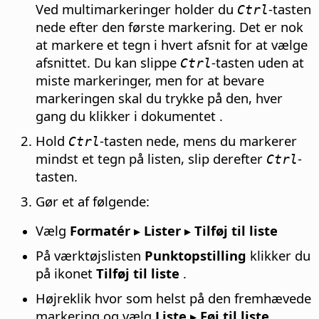
Ved multimarkeringer holder du
-tasten
Ctrl
nede efter den første markering. Det er nok
at markere et tegn i hvert afsnit for at vælge
afsnittet. Du kan slippe
-tasten uden at
Ctrl
miste markeringer, men for at bevare
markeringen skal du trykke på den, hver
gang du klikker i dokumentet .
Hold
-tasten nede, mens du markerer
Ctrl
mindst et tegn på listen, slip derefter
-
Ctrl
tasten.
Gør et af følgende:
Vælg
Formatér ▸ Lister ▸ Tilføj til liste
På værktøjslisten
Punktopstilling
klikker du
på ikonet
Tilføj til liste
.
Højreklik hvor som helst på den fremhævede
markering og vælg
Liste ▸ Føj til liste
.