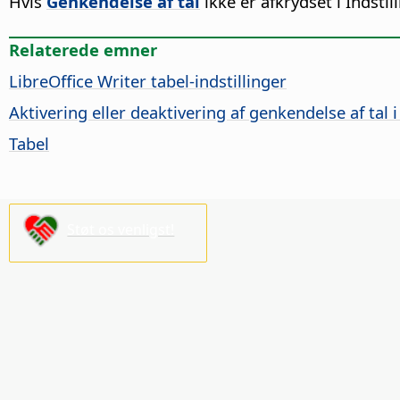
Hvis
Genkendelse af tal
ikke er afkrydset i Indstil
Relaterede emner
LibreOffice Writer tabel-indstillinger
Aktivering eller deaktivering af genkendelse af tal i
Tabel
Støt os venligst!