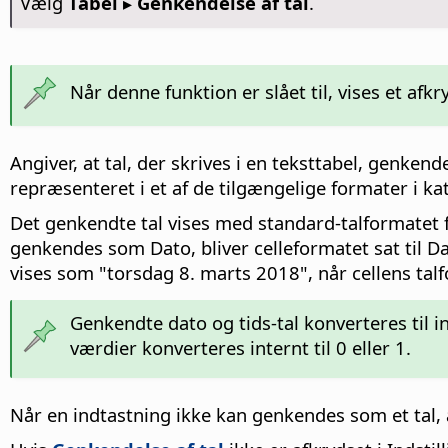
Vælg
Tabel ▸ Genkendelse af tal
.
Når denne funktion er slået til, vises et
Angiver, at tal, der skrives i en teksttabel, genken
repræsenteret i et af de tilgængelige formater i ka
Det genkendte tal vises med standard-talformatet fo
genkendes som Dato, bliver celleformatet sat til Da
vises som "torsdag 8. marts 2018", når cellens talf
Genkendte dato og tids-tal konverteres til i
værdier konverteres internt til 0 eller 1.
Når en indtastning ikke kan genkendes som et tal,