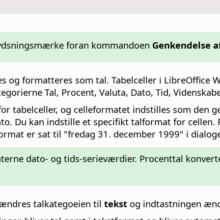
 afkrydsningsmærke foran kommandoen
Genkendelse af
des og formatteres som tal.
Tabelceller i LibreOffice W
tegorierne Tal, Procent, Valuta, Dato, Tid, Videnskab
r tabelceller, og celleformatet indstilles som den g
to. Du kan indstille et specifikt talformat for cellen
ormat er sat til "fredag 31. december 1999" i dialog
nterne dato- og tids-serieværdier. Procenttal konvert
 ændres talkategoeien til
tekst
og indtastningen ænd