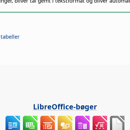
linger, bliver tal gemt i tekstformat og bliver automa
 tabeller
LibreOffice-bøger